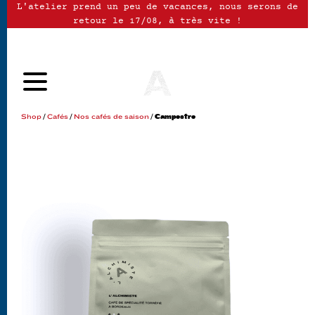
L'atelier prend un peu de vacances, nous serons de
retour le 17/08, à très vite !
Shop
/
Cafés
/
Nos cafés de saison
/ Campestre