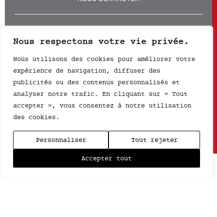
—
CONDITIONS GÉNÉRALES DE VENTE
Nous respectons votre vie privée.
MENTIONS LÉGALES
© 2020 — L'ALCHIMISTE
Nous utilisons des cookies pour améliorer votre
—
expérience de navigation, diffuser des
L’ALCHIMISTE
publicités ou des contenus personnalisés et
LE CAFÉ
analyser notre trafic. En cliquant sur « Tout
ÉCOLE
accepter », vous consentez à notre utilisation
BOUTIQUE
PROS
des cookies.
CONTACT
—
Personnaliser
Tout rejeter
PAIEMENT SÉCURISÉ
Accepter tout