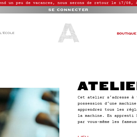
end un peu de vacances, nous serons de retour le 17/08, 
SE CONNECTER
L’ÉCOLE
BOUTIQUE
ATELI
Cet atelier s’adresse à 
possession d’une machine
apprendrez tous les régl
la machine. En apprenti 
par vous-même les fameus