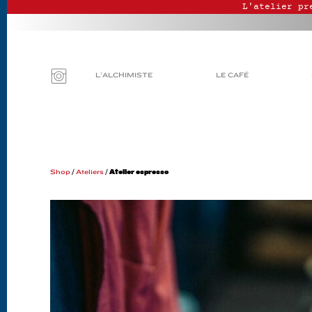
L'atelier pr
L’ALCHIMISTE
LE CAFÉ
Shop
/
Ateliers
/ Atelier espresso