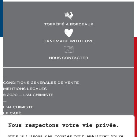
TORRÉFIÉ À BORDEAUX
HANDMADE WITH LOVE
NOUS CONTACTER
—
CONDITIONS GÉNÉRALES DE VENTE
MENTIONS LÉGALES
© 2020 — L'ALCHIMISTE
—
L’ALCHIMISTE
LE CAFÉ
ÉCOLE
Nous respectons votre vie privée.
BOUTIQUE
PROS
Nous utilisons des cookies pour améliorer votre