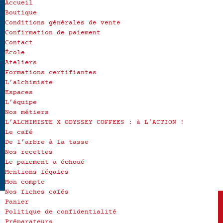
Accueil
Boutique
Conditions générales de vente
Confirmation de paiement
Contact
École
Ateliers
Formations certifiantes
L’alchimiste
Espaces
L’équipe
Nos métiers
L’ALCHIMISTE X ODYSSEY COFFEES : à L’ACTION !
Le café
De l’arbre à la tasse
Nos recettes
Le paiement a échoué
Mentions légales
Mon compte
Nos fiches cafés
Panier
Politique de confidentialité
Préparateurs