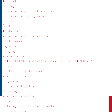
Accueil
Boutique
Conditions générales de vente
Confirmation de paiement
Contact
École
Ateliers
Formations certifiantes
L’alchimiste
Espaces
L’équipe
Nos métiers
L’ALCHIMISTE X ODYSSEY COFFEES : à L’ACTION !
Le café
De l’arbre à la tasse
Nos recettes
Le paiement a échoué
Mentions légales
Mon compte
Nos fiches cafés
Panier
Politique de confidentialité
Préparateurs